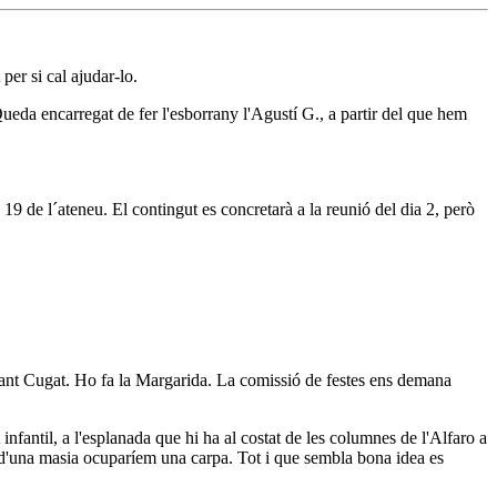
per si cal ajudar-lo.
eda encarregat de fer l'esborrany l'Agustí G., a partir del que hem
19 de l´ateneu. El contingut es concretarà a la reunió del dia 2, però
de Sant Cugat. Ho fa la Margarida. La comissió de festes ens demana
fantil, a l'esplanada que hi ha al costat de les columnes de l'Alfaro a
c d'una masia ocuparíem una carpa. Tot i que sembla bona idea es