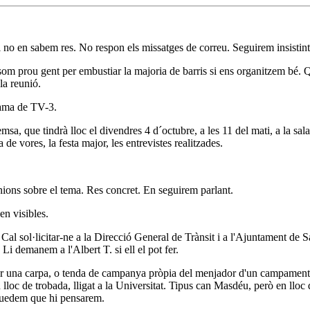
i no en sabem res. No respon els missatges de correu. Seguirem insistint 
om prou gent per embustiar la majoria de barris si ens organitzem bé. Qu
la reunió.
rama de TV-3.
, que tindrà lloc el divendres 4 d´octubre, a les 11 del mati, a la sala 
 de vores, la festa major, les entrevistes realitzades.
inions sobre el tema. Res concret. En seguirem parlant.
en visibles.
ra. Cal sol·licitar-ne a la Direcció General de Trànsit i a l'Ajuntament 
 Li demanem a l'Albert T. si ell el pot fer.
ar una carpa, o tenda de campanya pròpia del menjador d'un campament in
 lloc de trobada, lligat a la Universitat. Tipus can Masdéu, però en llo
Quedem que hi pensarem.