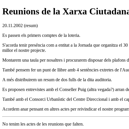
Reunions de la Xarxa Ciutadan
20.11.2002 (resum)
Es passen els primers comptes de la loteria.
S'acorda tenir preséncia com a entitat a la Jornada que organitza el 30 
millor el nostre projecte.
Montarem una taula per nosaltres i procurarem disposar dels plafons d
També pensem fer un punt de llibre amb 4 sentències extretes de l'Au
A més distribuirem un resum de dos fulls de la dita auditoria.
Es proposen entrevistes amb el Conseller Puig (altra vegada?) arran de
També amb el Consorci Urbanístic del Centre Direccional i amb el cap
Acordem anar pensant en altres actes per reivindicar el nostre progra
No tenim les actes de les reunions que falten.