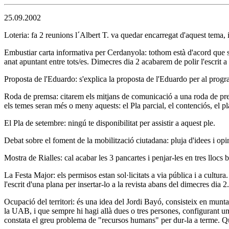
25.09.2002
Loteria: fa 2 reunions l´Albert T. va quedar encarregat d'aquest tema, 
Embustiar carta informativa per Cerdanyola: tothom està d'acord que s
anat apuntant entre tots/es. Dimecres dia 2 acabarem de polir l'escrit a 
Proposta de l'Eduardo: s'explica la proposta de l'Eduardo per al prog
Roda de premsa: citarem els mitjans de comunicació a una roda de premsa
els temes seran més o meny aquests: el Pla parcial, el contenciós, el pla
El Pla de setembre: ningú te disponibilitat per assistir a aquest ple.
Debat sobre el foment de la mobilització ciutadana: pluja d'idees i op
Mostra de Rialles: cal acabar les 3 pancartes i penjar-les en tres llocs b
La Festa Major: els permisos estan sol·licitats a via pública i a cultu
l'escrit d'una plana per insertar-lo a la revista abans del dimecres dia 2.
Ocupació del territori: és una idea del Jordi Bayó, consisteix en munt
la UAB, i que sempre hi hagi allà dues o tres persones, configurant un
constata el greu problema de "recursos humans" per dur-la a terme. 