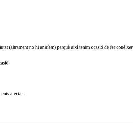
ciutat (altrament no hi aniríem) perquè així tenim ocasió de fer conèixer
casió.
ents afectats.