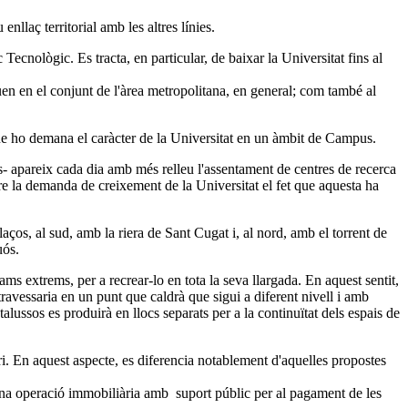
llaç territorial amb les altres línies.
cnològic. Es tracta, en particular, de baixar la Universitat fins al
en en el conjunt de l'àrea metropolitana, en general; com també al
que ho demana el caràcter de la Universitat en un àmbit de Campus.
ats- apareix cada dia amb més relleu l'assentament de centres de recerca
e la demanda de creixement de la Universitat el fet que aquesta ha
ços, al sud, amb la riera de Sant Cugat i, al nord, amb el torrent de
uós.
ams extrems, per a recrear-lo en tota la seva llargada. En aquest sentit,
ravessaria en un punt que caldrà que sigui a diferent nivell i amb
 talussos es produirà en llocs separats per a la continuïtat dels espais de
i. En aquest aspecte, es diferencia notablement d'aquelles propostes
m una operació immobiliària amb suport públic per al pagament de les