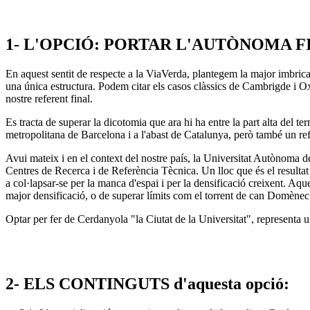
1- L'OPCIÓ: PORTAR L'AUTÒNOMA FI
En aquest sentit de respecte a la ViaVerda, plantegem la major imbrica
una única estructura. Podem citar els casos clàssics de Cambrigde i 
nostre referent final.
Es tracta de superar la dicotomia que ara hi ha entre la part alta del te
metropolitana de Barcelona i a l'abast de Catalunya, però també un ref
Avui mateix i en el context del nostre país, la Universitat Autònoma
Centres de Recerca i de Referència Tècnica. Un lloc que és el resultat
a col·lapsar-se per la manca d'espai i per la densificació creixent. Aque
major densificació, o de superar límits com el torrent de can Domènec,
Optar per fer de Cerdanyola "la Ciutat de la Universitat", representa u
2- ELS CONTINGUTS d'aquesta opció: