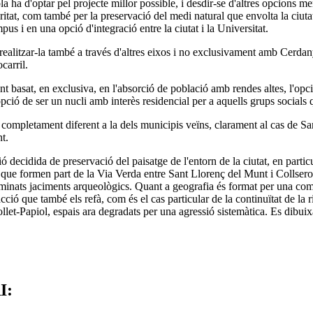
a ha d'optar pel projecte millor possible, i desdir-se d'altres opcions me
tat, com també per la preservació del medi natural que envolta la ciuta
i en una opció d'integració entre la ciutat i la Universitat.
cal realitzar-la també a través d'altres eixos i no exclusivament amb Cer
carril.
basat, en exclusiva, en l'absorció de població amb rendes altes, l'opció
'opció de ser un nucli amb interès residencial per a aquells grups socials 
ompletament diferent a la dels municipis veïns, clarament al cas de Sant
t.
ecidida de preservació del paisatge de l'entorn de la ciutat, en partic
, que formen part de la Via Verda entre Sant Llorenç del Munt i Collserol
minats jaciments arqueològics. Quant a geografia és format per una comp
ó que també els refà, com és el cas particular de la continuïtat de la ri
l Mollet-Papiol, espais ara degradats per una agressió sistemàtica. Es dibui
I: