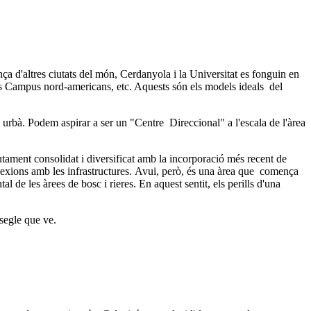
a d'altres ciutats del món, Cerdanyola i la Universitat es fonguin en
ts Campus nord-americans, etc. Aquests són els models ideals del
cli urbà. Podem aspirar a ser un "Centre Direccional" a l'escala de l'àrea
ament consolidat i diversificat amb la incorporació més recent de
nnexions amb les infrastructures. Avui, però, és una àrea que comença
l de les àrees de bosc i rieres. En aquest sentit, els perills d'una
 segle que ve.