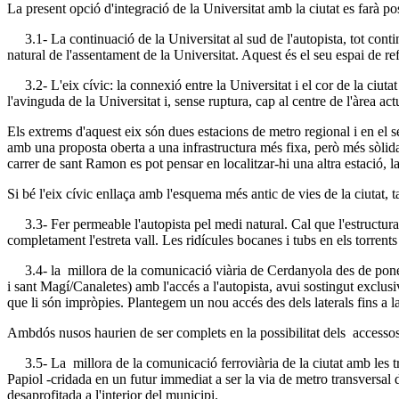
La present opció d'integració de la Universitat amb la ciutat es farà p
3.1- La continuació de la Universitat al sud de l'autopista, tot continu
natural de l'assentament de la Universitat. Aquest és el seu espai de re
3.2- L'eix cívic: la connexió entre la Universitat i el cor de la ciutat
l'avinguda de la Universitat i, sense ruptura, cap al centre de l'àrea act
Els extrems d'aquest eix són dues estacions de metro regional i en el s
amb una proposta oberta a una infrastructura més fixa, però més sòlida 
carrer de sant Ramon es pot pensar en localitzar-hi una altra estació, 
Si bé l'eix cívic enllaça amb l'esquema més antic de vies de la ciutat,
3.3- Fer permeable l'autopista pel medi natural. Cal que l'estructura de t
completament l'estreta vall. Les ridícules bocanes i tubs en els torrent
3.4- la millora de la comunicació viària de Cerdanyola des de ponent 
i sant Magí/Canaletes) amb l'accés a l'autopista, avui sostingut exclusi
que li són impròpies. Plantegem un nou accés des dels laterals fins a l
Ambdós nusos haurien de ser complets en la possibilitat dels accessos;
3.5- La millora de la comunicació ferroviària de la ciutat amb les tres 
Papiol -cridada en un futur immediat a ser la via de metro transversal
desaprofitada a l'interior del municipi.