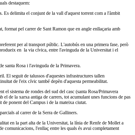
 quals destaquem:
. Es delimita el conjunt de la vall d'aquest torrent com a l'àmbit
iutat, format pel carrer de Sant Ramon que en angle enllaçaria amb
preferent per al transport públic. L'autobús en una primera fase, però
odueix en la via cívica, entre l'avinguda de la Universitat i el
 de santa Rosa i l'avinguda de la Primavera.
il. El seguit de talussos d'aquestes infrastructures tallen
inuïtat de l'eix cívic també depèn d'aquesta permeabilitat.
ent el sistema de rondes del sud del casc (santa Rosa/Primavera
amb el de la xarxa antiga de carrers, tot acumulant unes funcions de pas
mit de ponent del Campus i de la mateixa ciutat.
rcials al carrer de la Serra de Galliners.
tat en la part alta de la Universitat, la línia de Renfe de Mollet a
 de comunicacions, l'enllaç entre les quals és avui completament