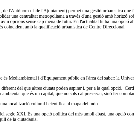
t, de l'Autònoma i de l'Ajuntament) permet una gestió urbanística que f
solidar una centralitat metropolitana a través d'una gestió amb horitzó s
n ja avui opcions sense cap mena de futur. En l'actualitat hi ha una opci
s coincident amb la qualificació urbanística de Centre Direccional.
 és Mediambiental i d'Equipament públic en l'àrea del saber: la Univers
 diferent del que altres ciutats poden aspirar i, per a la qual opció, Ce
rn ambiental que és un capital, que no sols cal preservar, sinó fer compta
una localització cultural i científica al mapa del món.
la del segle XXI. És una opció política del més ampli abast, una opció c
gull de la ciutadania.