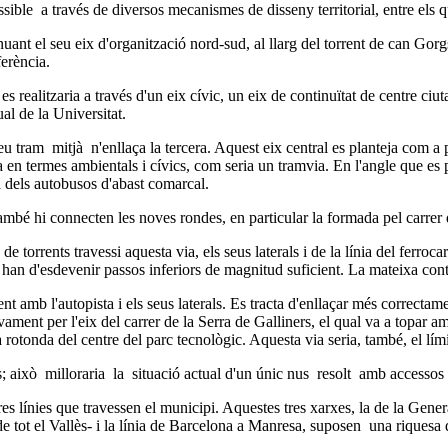
ossible a través de diversos mecanismes de disseny territorial, entre els
ant el seu eix d'organització nord-sud, al llarg del torrent de can Gorgs
ferència.
 es realitzaria a través d'un eix cívic, un eix de continuïtat de centre c
ual de la Universitat.
eu tram mitjà n'enllaça la tercera. Aquest eix central es planteja com a 
en termes ambientals i cívics, com seria un tramvia. En l'angle que es pr
la dels autobusos d'abast comarcal.
 també hi connecten les noves rondes, en particular la formada pel carrer
orrents travessi aquesta via, els seus laterals i de la línia del ferrocarr
s han d'esdevenir passos inferiors de magnitud suficient. La mateixa cont
amb l'autopista i els seus laterals. Es tracta d'enllaçar més correctam
vament per l'eix del carrer de la Serra de Galliners, el qual va a topar 
a rotonda del centre del parc tecnològic. Aquesta via seria, també, el lí
 això milloraria la situació actual d'un únic nus resolt amb accessos pa
línies que travessen el municipi. Aquestes tres xarxes, la de la Generali
 de tot el Vallès- i la línia de Barcelona a Manresa, suposen una riquesa