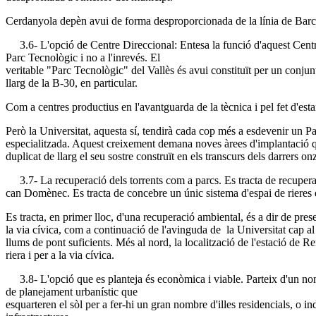
Cerdanyola depèn avui de forma desproporcionada de la línia de Barcelon
3.6- L'opció de Centre Direccional: Entesa la funció d'aquest Centre c
Parc Tecnològic i no a l'inrevés. El
veritable "Parc Tecnològic" del Vallès és avui constituït per un conju
llarg de la B-30, en particular.
Com a centres productius en l'avantguarda de la tècnica i pel fet d'e
Però la Universitat, aquesta sí, tendirà cada cop més a esdevenir un Pa
especialitzada. Aquest creixement demana noves àrees d'implantació q
duplicat de llarg el seu sostre construït en els transcurs dels darrers on
3.7- La recuperació dels torrents com a parcs. Es tracta de recuperar c
can Domènec. Es tracta de concebre un únic sistema d'espai de rieres q
Es tracta, en primer lloc, d'una recuperació ambiental, és a dir de pres
la via cívica, com a continuació de l'avinguda de la Universitat cap al
llums de pont suficients. Més al nord, la localització de l'estació de Ren
riera i per a la via cívica.
3.8- L'opció que es planteja és econòmica i viable. Parteix d'un nomb
de planejament urbanístic que
esquarteren el sòl per a fer-hi un gran nombre d'illes residencials, o 