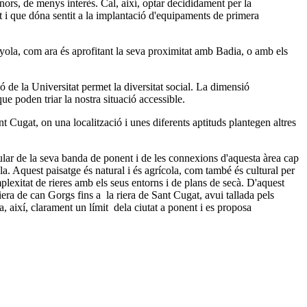
nors, de menys interès. Cal, així, optar decididament per la
t i que dóna sentit a la implantació d'equipaments de primera
danyola, com ara és aprofitant la seva proximitat amb Badia, o amb els
 de la Universitat permet la diversitat social. La dimensió
que poden triar la nostra situació accessible.
 Cugat, on una localització i unes diferents aptituds plantegen altres
ular de la seva banda de ponent i de les connexions d'aquesta àrea cap
a. Aquest paisatge és natural i és agrícola, com també és cultural per
lexitat de rieres amb els seus entorns i de plans de secà. D'aquest
era de can Gorgs fins a la riera de Sant Cugat, avui tallada pels
xa, així, clarament un límit dela ciutat a ponent i es proposa