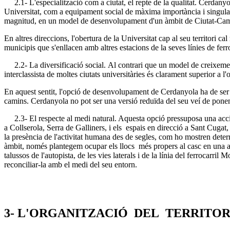
2.1- L'especialització com a ciutat, el repte de la qualitat. Cerdanyol
Universitat, com a equipament social de màxima importància i singulari
magnitud, en un model de desenvolupament d'un àmbit de Ciutat-Campus 
En altres direccions, l'obertura de la Universitat cap al seu territori 
municipis que s'enllacen amb altres estacions de la seves línies de ferro
2.2- La diversificació social. Al contrari que un model de creixement 
interclassista de moltes ciutats universitàries és clarament superior a l
En aquest sentit, l'opció de desenvolupament de Cerdanyola ha de ser c
camins. Cerdanyola no pot ser una versió reduïda del seu veí de ponen
2.3- El respecte al medi natural. Aquesta opció pressuposa una acció d
a Collserola, Serra de Galliners, i els espais en direcció a Sant Cugat
la presència de l'activitat humana des de segles, com ho mostren deter
àmbit, només plantegem ocupar els llocs més propers al casc en una acci
talussos de l'autopista, de les vies laterals i de la línia del ferrocarri
reconciliar-la amb el medi del seu entorn.
3- L'ORGANITZACIÓ DEL TERRITOR