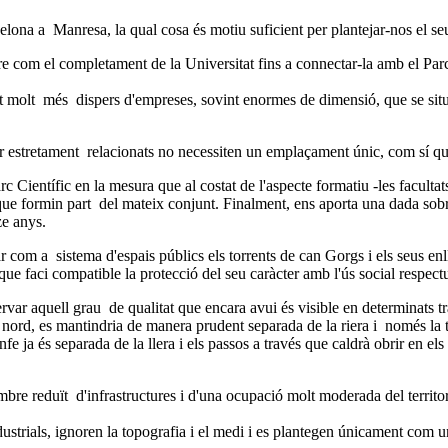
a a Manresa, la qual cosa és motiu suficient per plantejar-nos el seu en
om el completament de la Universitat fins a connectar-la amb el Parc Te
nt molt més dispers d'empreses, sovint enormes de dimensió, que se situ
star estretament relacionats no necessiten un emplaçament únic, com sí 
rc Científic en la mesura que al costat de l'aspecte formatiu -les facult
ue formin part del mateix conjunt. Finalment, ens aporta una dada sobr
ze anys.
om a sistema d'espais públics els torrents de can Gorgs i els seus enlla
ue faci compatible la protecció del seu caràcter amb l'ús social respect
ervar aquell grau de qualitat que encara avui és visible en determinats tr
 nord, es mantindria de manera prudent separada de la riera i només la t
fe ja és separada de la llera i els passos a través que caldrà obrir en els
re reduït d'infrastructures i d'una ocupació molt moderada del territor
industrials, ignoren la topografia i el medi i es plantegen únicament co