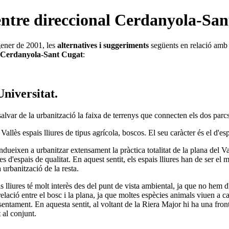
centre direccional Cerdanyola-Sa
ener de 2001, les
alternatives i suggeriments
següents en relació amb 
l Cerdanyola-Sant Cugat
:
Universitat.
lvar de la urbanització la faixa de terrenys que connecten els dos parcs
allès espais lliures de tipus agrícola, boscos. El seu caràcter és el d'esp
ndueixen a urbanitzar extensament la pràctica totalitat de la plana del V
obles d'espais de qualitat. En aquest sentit, els espais lliures han de ser
a urbanització de la resta.
liures té molt interès des del punt de vista ambiental, ja que no hem d'
ació entre el bosc i la plana, ja que moltes espècies animals viuen a cava
sentament. En aquesta sentit, al voltant de la Riera Major hi ha una fronte
 al conjunt.