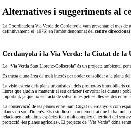
Alternatives i suggeriments al 
La Coordinadora Via Verda de Cerdanyola vam presentar, el mes de g
definitivament el 1976) en l'àmbit denominat del
centre direcciona
Cerdanyola i la Via Verda: la Ciutat de la 
La "Via Verda Sant Llorenç-Collserola" és un projecte ambiental per sa
Es tracta d'una àrea de molt interès per poder consolidar a la plana del V
La visió estreta dels plans urbanístics i dels promotors immobiliaris co
lliures que ajudin a mantenir el seu caràcter i envoltar les ciutats i p
important, ja que no es tracta de salvar unes petites illes verdes entre l
La conservació de les planes entre Sant Cugat i Cerdanyola com espais l
planes no són d'interès. Els estudiosos han demostrat que hi ha molta rel
relacionen amb altres espècies fent molt complex el territori del seu as
protecció -les planes agrícoles-. El projecte de "Via Verda" dóna sentit