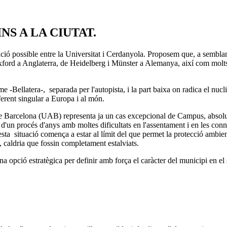
NS A LA CIUTAT.
ció possible entre la Universitat i Cerdanyola. Proposem que, a semblanç
Oxford a Anglaterra, de Heidelberg i Münster a Alemanya, així com mol
rme -Bellatera-, separada per l'autopista, i la part baixa on radica el nu
erent singular a Europa i al món.
 de Barcelona (UAB) representa ja un cas excepcional de Campus, absolut
 d'un procés d'anys amb moltes dificultats en l'assentament i en les co
sta situació comença a estar al límit del que permet la protecció ambienta
 caldria que fossin completament estalviats.
na opció estratègica per definir amb força el caràcter del municipi en el