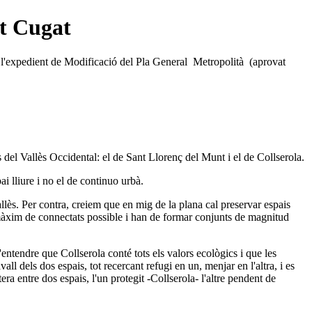
nt Cugat
l'expedient de Modificació del Pla General Metropolità (aprovat
 del Vallès Occidental: el de Sant Llorenç del Munt i el de Collserola.
ai lliure i no el de continuo urbà.
allès. Per contra, creiem que en mig de la plana cal preservar espais
 el màxim de connectats possible i han de formar conjunts de magnitud
entendre que Collserola conté tots els valors ecològics i que les
ll dels dos espais, tot recercant refugi en un, menjar en l'altra, i es
ra entre dos espais, l'un protegit -Collserola- l'altre pendent de