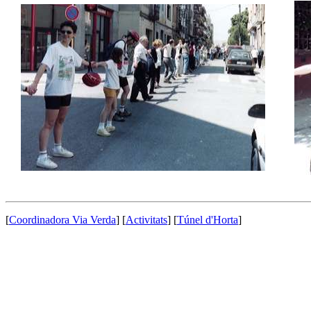
[
Coordinadora Via Verda
] [
Activitats
] [
Túnel d'Horta
]