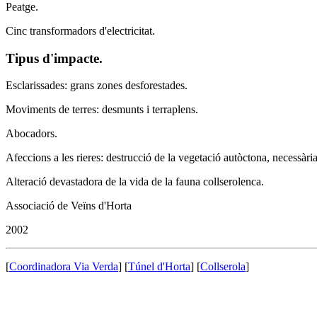
Peatge.
Cinc transformadors d'electricitat.
Tipus d'impacte.
Esclarissades: grans zones desforestades.
Moviments de terres: desmunts i terraplens.
Abocadors.
Afeccions a les rieres: destrucció de la vegetació autòctona, necessàri
Alteració devastadora de la vida de la fauna collserolenca.
Associació de Veïns d'Horta
2002
[
Coordinadora Via Verda
] [
Túnel d'Horta
] [
Collserola
]