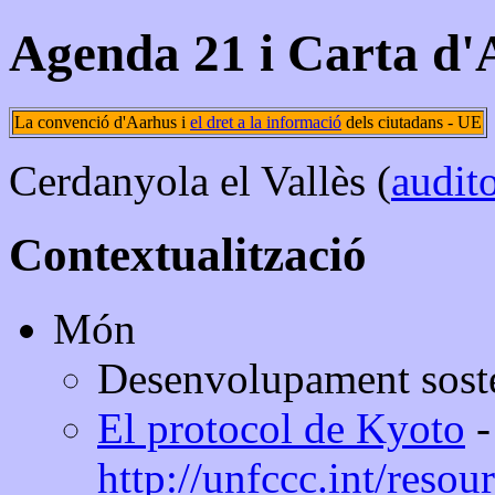
Agenda 21 i Carta d'
La convenció
d'Aarhus i
el dret a la informació
dels ciutadans - UE
Cerdanyola el Vallès (
audit
Contextualització
Món
Desenvolupament sost
El protocol de Kyoto
-
http://unfccc.int/reso