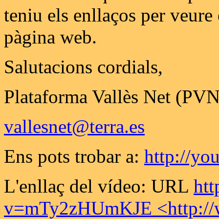
teniu els enllaços per veure 
pàgina web.
Salutacions cordials,
Plataforma Vallès Net (PVN
vallesnet@terra.es
Ens pots trobar a:
http://yo
L'enllaç del vídeo: URL
ht
v=mTy2zHUmKJE <http://