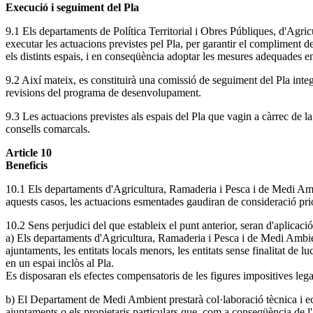
Execució i seguiment del Pla
9.1 Els departaments de Política Territorial i Obres Públiques, d'Agri
executar les actuacions previstes pel Pla, per garantir el compliment de
els distints espais, i en conseqüència adoptar les mesures adequades 
9.2 Així mateix, es constituirà una comissió de seguiment del Pla integ
revisions del programa de desenvolupament.
9.3 Les actuacions previstes als espais del Pla que vagin a càrrec de 
consells comarcals.
Article 10
Beneficis
10.1 Els departaments d'Agricultura, Ramaderia i Pesca i de Medi Ambi
aquests casos, les actuacions esmentades gaudiran de consideració priori
10.2 Sens perjudici del que estableix el punt anterior, seran d'aplicació
a) Els departaments d'Agricultura, Ramaderia i Pesca i de Medi Ambien
ajuntaments, les entitats locals menors, les entitats sense finalitat de l
en un espai inclòs al Pla.
Es disposaran els efectes compensatoris de les figures impositives lega
b) El Departament de Medi Ambient prestarà col·laboració tècnica i eco
ajuntaments o els propietaris particulars que, com a conseqüència de l