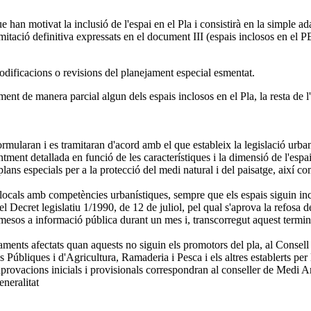
 han motivat la inclusió de l'espai en el Pla i consistirà en la simple ad
elimitació definitiva expressats en el document III (espais inclosos en el 
modificacions o revisions del planejament especial esmentat.
ment de manera parcial algun dels espais inclosos en el Pla, la resta de
formularan i es tramitaran d'acord amb el que estableix la legislació urba
entment detallada en funció de les característiques i la dimensió de l'espai
plans especials per a la protecció del medi natural i del paisatge, així c
 locals amb competències urbanístiques, sempre que els espais siguin inc
el Decret legislatiu 1/1990, de 12 de juliol, pel qual s'aprova la refosa d
sos a informació pública durant un mes i, transcorregut aquest termini, 
ments afectats quan aquests no siguin els promotors del pla, al Consell 
s Públiques i d'Agricultura, Ramaderia i Pesca i els altres establerts per
aprovacions inicials i provisionals correspondran al conseller de Medi 
neralitat