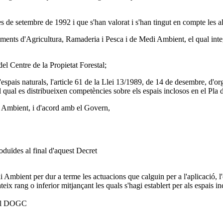
s de setembre de 1992 i que s'han valorat i s'han tingut en compte les a
rtaments d'Agricultura, Ramaderia i Pesca i de Medi Ambient, el qual integ
del Centre de la Propietat Forestal;
'espais naturals, l'article 61 de la Llei 13/1989, de 14 de desembre, d'o
qual es distribueixen competències sobre els espais inclosos en el Pla d'
i Ambient, i d'acord amb el Govern,
oduïdes al final d'aquest Decret
di Ambient per dur a terme les actuacions que calguin per a l'aplicació,
x rang o inferior mitjançant les quals s'hagi establert per als espais inc
ó al DOGC