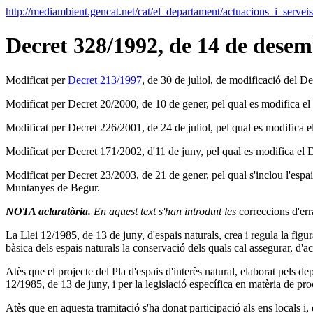
http://mediambient.gencat.net/cat/el_departament/actuacions_i_ser
Decret 328/1992, de 14 de desemb
Modificat per
Decret 213/1997
, de 30 de juliol, de modificació del De
Modificat per Decret 20/2000, de 10 de gener, pel qual es modifica el D
Modificat per Decret 226/2001, de 24 de juliol, pel qual es modifica el 
Modificat per Decret 171/2002, d'11 de juny, pel qual es modifica el De
Modificat per Decret 23/2003, de 21 de gener, pel qual s'inclou l'espai
Muntanyes de Begur.
NOTA aclaratòria.
En aquest text s'han introduït les
correccions d'e
La Llei 12/1985, de 13 de juny, d'espais naturals, crea i regula la figura
bàsica dels espais naturals la conservació dels quals cal assegurar, d'aco
Atès que el projecte del Pla d'espais d'interès natural, elaborat pels 
12/1985, de 13 de juny, i per la legislació específica en matèria de pr
Atès que en aquesta tramitació s'ha donat participació als ens locals i, 