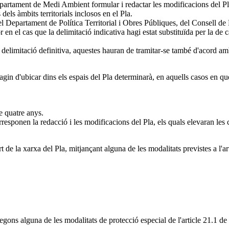
artament de Medi Ambient formular i redactar les modificacions del Pla.
els àmbits territorials inclosos en el Pla.
 Departament de Política Territorial i Obres Públiques, del Consell de P
r en el cas que la delimitació indicativa hagi estat substituïda per la d
delimitació definitiva, aquestes hauran de tramitar-se també d'acord amb
hagin d'ubicar dins els espais del Pla determinarà, en aquells casos en q
e quatre anys.
responen la redacció i les modificacions del Pla, els quals elevaran les
 de la xarxa del Pla, mitjançant alguna de les modalitats previstes a l'a
 segons alguna de les modalitats de protecció especial de l'article 21.1 d