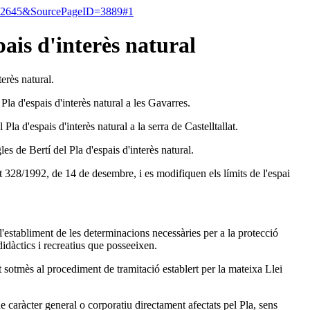
ntID=2645&SourcePageID=3889#1
pais d'interès natural
erès natural.
la d'espais d'interès natural a les Gavarres.
a d'espais d'interès natural a la serra de Castelltallat.
s de Bertí del Pla d'espais d'interès natural.
t 328/1992, de 14 de desembre, i es modifiquen els límits de l'espai
i l'establiment de les determinacions necessàries per a la protecció
 didàctics i recreatius que posseeixen.
t sotmès al procediment de tramitació establert per la mateixa Llei
de caràcter general o corporatiu directament afectats pel Pla, sens