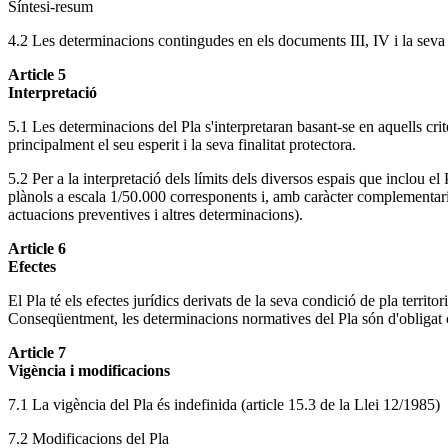
Síntesi-resum
4.2 Les determinacions contingudes en els documents III, IV i la seva
Article 5
Interpretació
5.1 Les determinacions del Pla s'interpretaran basant-se en aquells crite
principalment el seu esperit i la seva finalitat protectora.
5.2 Per a la interpretació dels límits dels diversos espais que inclou el
plànols a escala 1/50.000 corresponents i, amb caràcter complementari,
actuacions preventives i altres determinacions).
Article 6
Efectes
El Pla té els efectes jurídics derivats de la seva condició de pla territor
Conseqüentment, les determinacions normatives del Pla són d'obligat c
Article 7
Vigència i modificacions
7.1 La vigència del Pla és indefinida (article 15.3 de la Llei 12/1985)
7.2 Modificacions del Pla