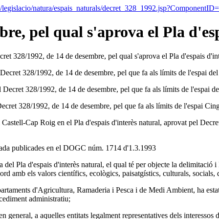
veis/legislacio/natura/espais_naturals/decret_328_1992.jsp?Compone
re, pel qual s'aprova el Pla d'es
cret 328/1992, de 14 de desembre, pel qual s'aprova el Pla d'espais d'int
ecret 328/1992, de 14 de desembre, pel que fa als límits de l'espai del P
Decret 328/1992, de 14 de desembre, pel que fa als límits de l'espai del Pl
cret 328/1992, de 14 de desembre, pel que fa als límits de l'espai Cingle
 Castell-Cap Roig en el Pla d'espais d'interès natural, aprovat pel Decre
rrada publicades en el DOGC núm. 1714 d'1.3.1993
 del Pla d'espais d'interès natural, el qual té per objecte la delimitació 
rd amb els valors científics, ecològics, paisatgístics, culturals, socials,
departaments d'Agricultura, Ramaderia i Pesca i de Medi Ambient, ha esta
ocediment administratiu;
en general, a aquelles entitats legalment representatives dels interessos 