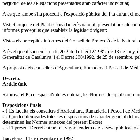
perjudici de les al·legacions presentades amb caràcter individual;
Atès que també s'ha procedit a l'exposició pública del Pla durant el me
Vist el projecte del Pla d'espais d'interès natural, presentat pels depa
informes preceptius que estableix la legislació vigent;
Vistos els preceptius informes del Consell de Protecció de la Natura i 
Atès el que disposen l'article 20.2 de la Llei 12/1985, de 13 de juny, d
Generalitat de Catalunya, i el Decret 200/1992, de 25 de setembre, pel 
A proposta dels consellers d'Agricultura, Ramaderia i Pesca i de Med
Decreto:
Article únic
S'aprova el Pla d'espais d'interès natural, les Normes del qual són repr
Disposicions finals
- 1 Es faculta els consellers d'Agricultura, Ramaderia i Pesca i de Me
- 2 Queden derogades totes les disposicions de caràcter general del matei
determinen les Normes annexes del present Decret
- 3 El present Decret entrarà en vigor l'endemà de la seva publicaci
Barcelona, 14 de desembre de 1992