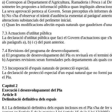
a) Correspon al Departament d'Agricultura, Ramaderia i Pesca i al Dep
sotmetre les propostes a informació pública quan impliquin alteracions d
La seva aprovació pertoca al Govern. Seran preceptius els informes del
b) No s'ha d'observar el tràmit d'audiència esmentat al paràgraf anterio
alteracions substancials del perímetre inicial.
c) Quan les modificacions afectin espais naturals que gaudeixen d'una 
7.3 Actuacions d'utilitat pública
La declaració d'utilitat pública que faci el Govern d'actuacions que s'
als paràgrafs a), b) i c) del punt anterior.
7.4 Revisions del programa de desenvolupament.
a) El programa de desenvolupament del Pla es revisarà en el termini d
b) Aquestes revisions seran formulades pels departaments als quals cor
7.5 Incorporació d'espais naturals de protecció especial.
La declaració de protecció especial d'un espai natural que no formi part
el Pla.
Capítol 2
Execució i desenvolupament del Pla
Article 8
Delimitació definitiva dels espais
8.1 La delimitació definitiva dels espais inclosos en el Pla s'ha de fer