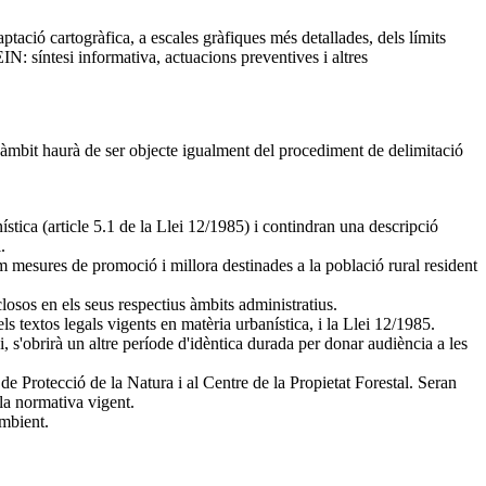
aptació cartogràfica, a escales gràfiques més detallades, dels límits
PEIN: síntesi informativa, actuacions preventives i altres
 l'àmbit haurà de ser objecte igualment del procediment de delimitació
nística (article 5.1 de la Llei 12/1985) i contindran una descripció
.
om mesures de promoció i millora destinades a la població rural resident
losos en els seus respectius àmbits administratius.
els textos legals vigents en matèria urbanística, i la Llei 12/1985.
s'obrirà un altre període d'idèntica durada per donar audiència a les
de Protecció de la Natura i al Centre de la Propietat Forestal. Seran
 la normativa vigent.
Ambient.