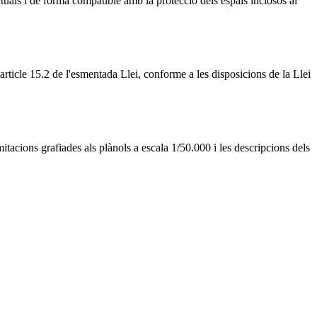
tuals i de forma compatible amb la protecció dels espais inclosos al
 l'article 15.2 de l'esmentada Llei, conforme a les disposicions de la Llei
tacions grafiades als plànols a escala 1/50.000 i les descripcions dels