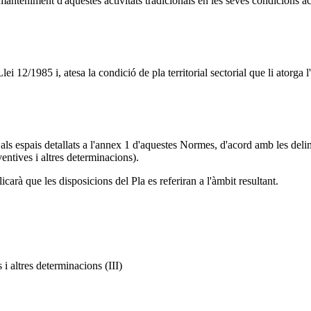
manteniment d'aquestes activitats tradicionals en les seves condicions ac
lei 12/1985 i, atesa la condició de pla territorial sectorial que li atorga
s espais detallats a l'annex 1 d'aquestes Normes, d'acord amb les delimi
entives i altres determinacions).
icarà que les disposicions del Pla es referiran a l'àmbit resultant.
i altres determinacions (III)