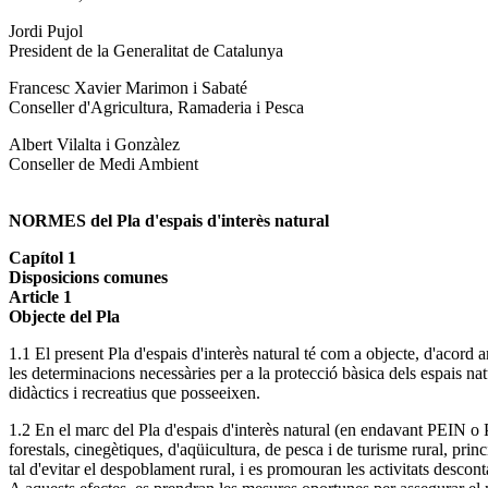
Jordi Pujol
President de la Generalitat de Catalunya
Francesc Xavier Marimon i Sabaté
Conseller d'Agricultura, Ramaderia i Pesca
Albert Vilalta i Gonzàlez
Conseller de Medi Ambient
NORMES del Pla d'espais d'interès natural
Capítol 1
Disposicions comunes
Article 1
Objecte del Pla
1.1 El present Pla d'espais d'interès natural té com a objecte, d'acord a
les determinacions necessàries per a la protecció bàsica dels espais natu
didàctics i recreatius que posseeixen.
1.2 En el marc del Pla d'espais d'interès natural (en endavant PEIN o P
forestals, cinegètiques, d'aqüicultura, de pesca i de turisme rural, pri
tal d'evitar el despoblament rural, i es promouran les activitats desco