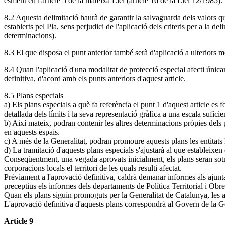
esment en l'article 5 de la mateixa Llei (article 16 de la Llei 12/1985).
8.2 Aquesta delimitació haurà de garantir la salvaguarda dels valors que
establerts pel Pla, sens perjudici de l'aplicació dels criteris per a la d
determinacions).
8.3 El que disposa el punt anterior també serà d'aplicació a ulteriors 
8.4 Quan l'aplicació d'una modalitat de protecció especial afecti única
definitiva, d'acord amb els punts anteriors d'aquest article.
8.5 Plans especials
a) Els plans especials a què fa referència el punt 1 d'aquest article es 
detallada dels límits i la seva representació gràfica a una escala sufici
b) Així mateix, podran contenir les altres determinacions pròpies dels 
en aquests espais.
c) A més de la Generalitat, podran promoure aquests plans les entitats
d) La tramitació d'aquests plans especials s'ajustarà al que estableixen 
Conseqüentment, una vegada aprovats inicialment, els plans seran sotme
corporacions locals el territori de les quals resulti afectat.
Prèviament a l'aprovació definitiva, caldrà demanar informes als ajunta
preceptius els informes dels departaments de Política Territorial i Obre
Quan els plans siguin promoguts per la Generalitat de Catalunya, les 
L'aprovació definitiva d'aquests plans correspondrà al Govern de la Ge
Article 9