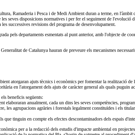
cultura, Ramaderia i Pesca i de Medi Ambient duran a terme, en l'àmbit d
 les seves disposicions normatives i per fer el seguiment de l'evolució d
en les successives revisions del programa de desenvolupament.
rada pels departaments esmentats al punt anterior, amb l'objecte de coor
la Generalitat de Catalunya hauran de preveure els mecanismes necessaris
ent atorgaran ajuts tècnics i econòmics per fomentar la realització de
tària en l'atorgament dels ajuts de caràcter general als quals puguin aco
 els beneficis següents:
t elaboraran anualment, cada un dins les seves competències, programes o
ucre, les agrupacions agràries i forestals legalment constituïdes i els titu
ls que tinguin en compte els efectes descontaminadors dels espais d'inte
nòmica per a la redacció dels estudis d'impacte ambiental en projectes 
'aplicació de la normativa del Pla, s'hagin de sotmetre al procediment d