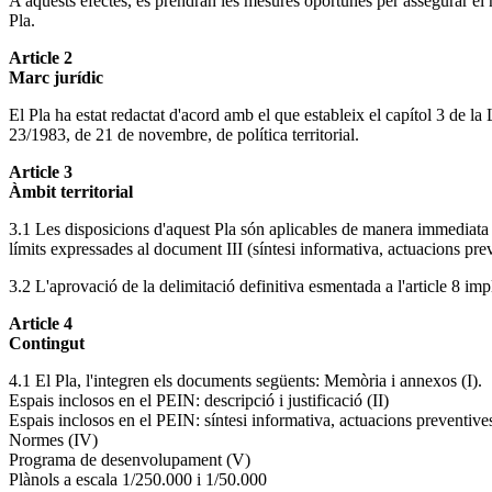
A aquests efectes, es prendran les mesures oportunes per assegurar el 
Pla.
Article 2
Marc jurídic
El Pla ha estat redactat d'acord amb el que estableix el capítol 3 de la L
23/1983, de 21 de novembre, de política territorial.
Article 3
Àmbit territorial
3.1 Les disposicions d'aquest Pla són aplicables de manera immediata al
límits expressades al document III (síntesi informativa, actuacions prev
3.2 L'aprovació de la delimitació definitiva esmentada a l'article 8 impl
Article 4
Contingut
4.1 El Pla, l'integren els documents següents: Memòria i annexos (I).
Espais inclosos en el PEIN: descripció i justificació (II)
Espais inclosos en el PEIN: síntesi informativa, actuacions preventives 
Normes (IV)
Programa de desenvolupament (V)
Plànols a escala 1/250.000 i 1/50.000