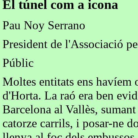
El túnel com a icona
Pau Noy Serrano
President de l'Associació p
Públic
Moltes entitats ens havíem o
d'Horta. La raó era ben evi
Barcelona al Vallès, sumant 
catorze carrils, i posar-ne 
llenya al foc dels embussos i